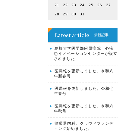
21
22
23
24
25
26
27
28
29
30
31
Latest article
最新記事
島根大学医学部附属病院 心疾
患イノベーションセンターが設立
されました
医局報を更新しました。令和八
年新春号
医局報を更新しました。令和七
年春号
医局報を更新しました。令和六
年秋号
循環器内科、クラウドファンデ
ィング始めました。